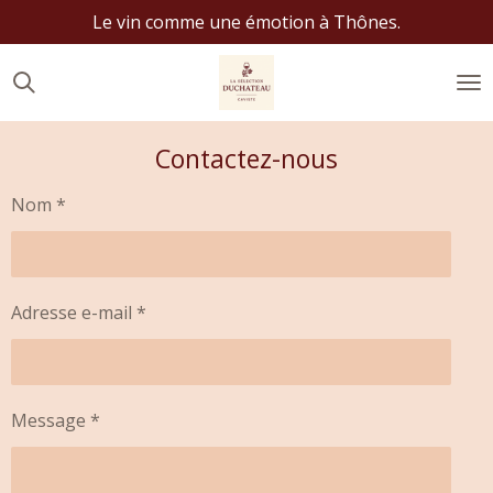
Le vin comme une émotion à Thônes.
Passer
au
contenu
principal
Contactez-nous
Nom *
Adresse e-mail *
Message *